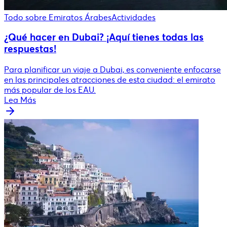
Todo sobre Emiratos Árabes
Actividades
¿Qué hacer en Dubai? ¡Aquí tienes todas las
respuestas!
Para planificar un viaje a Dubai, es conveniente enfocarse
en las principales atracciones de esta ciudad: el emirato
más popular de los EAU.
Lea Más