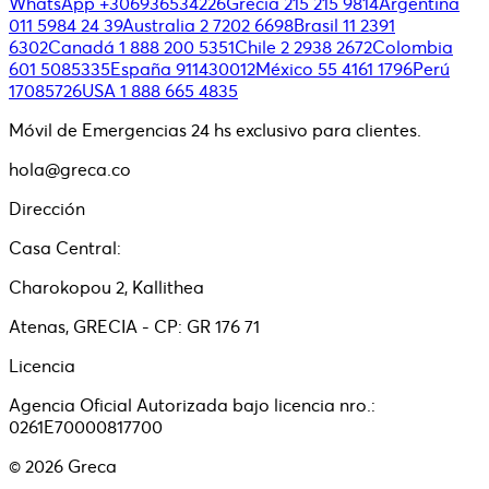
WhatsApp +306936534226
Grecia 215 215 9814
Argentina
011 5984 24 39
Australia 2 7202 6698
Brasil 11 2391
6302
Canadá 1 888 200 5351
Chile 2 2938 2672
Colombia
601 5085335
España 911430012
México 55 4161 1796
Perú
17085726
USA 1 888 665 4835
Móvil de Emergencias 24 hs exclusivo para clientes.
hola@greca.co
Dirección
Casa Central:
Charokopou 2, Kallithea
Atenas, GRECIA - CP: GR 176 71
Licencia
Agencia Oficial Autorizada bajo licencia nro.:
0261E70000817700
©
2026
Greca