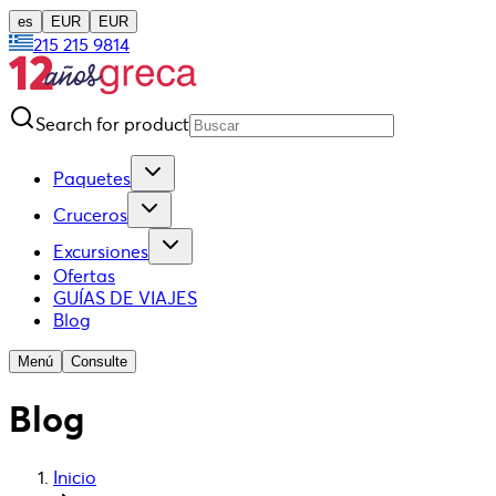
es
EUR
EUR
215 215 9814
Search for product
Paquetes
Cruceros
Excursiones
Ofertas
GUÍAS DE VIAJES
Blog
Menú
Consulte
Blog
Inicio