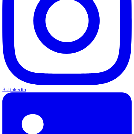
BsLinkedin