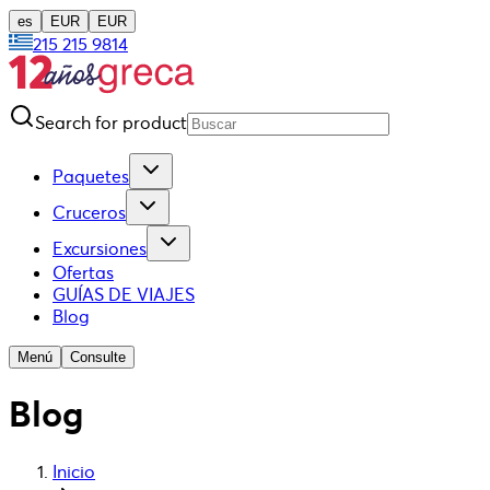
es
EUR
EUR
215 215 9814
Search for product
Paquetes
Cruceros
Excursiones
Ofertas
GUÍAS DE VIAJES
Blog
Menú
Consulte
Blog
Inicio