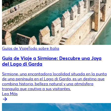
Guías de Viaje
Todo sobre Italia
Guía de Viaje a Sirmione: Descubre una Joya
del Lago di Garda
Sirmione, una encantadora localidad situada en la punta
de una península en el Lago di Garda, es un destino que
combina historia, belleza natural y una atmósfera
tranquila que cautiva a sus visitantes.
Lea Más