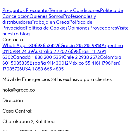
Preguntas Frecuentes
Términos y Condiciones
Política de
Cancelación
Quiénes Somos
Profesionales y
distribuidores
Trabaja en Greca
Política de
Privacidad
Política de Cookies
Opiniones
Proveedores
Visite
nuestro blog
Contacto
WhatsApp +306936534226
Grecia 215 215 9814
Argentina
011 5984 24 39
Australia 2 7202 6698
Brasil 11 2391
6302
Canadá 1 888 200 5351
Chile 2 2938 2672
Colombia
601 5085335
España 911430012
México 55 4161 1796
Perú
17085726
USA 1 888 665 4835
Móvil de Emergencias 24 hs exclusivo para clientes.
hola@greca.co
Dirección
Casa Central:
Charokopou 2, Kallithea