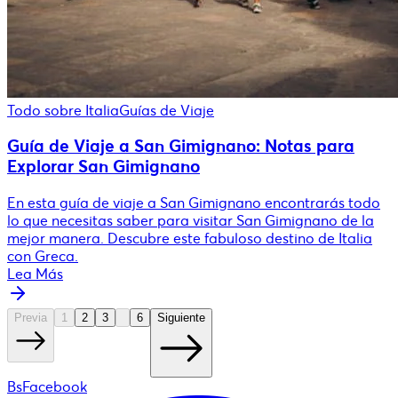
Todo sobre Italia
Guías de Viaje
Guía de Viaje a San Gimignano: Notas para
Explorar San Gimignano
En esta guía de viaje a San Gimignano encontrarás todo
lo que necesitas saber para visitar San Gimignano de la
mejor manera. Descubre este fabuloso destino de Italia
con Greca.
Lea Más
Previa
1
2
3
6
Siguiente
BsFacebook