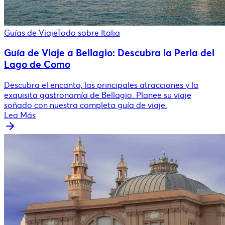
Guías de Viaje
Todo sobre Italia
Guía de Viaje a Bellagio: Descubra la Perla del
Lago de Como
Descubra el encanto, las principales atracciones y la
exquisita gastronomía de Bellagio. Planee su viaje
soñado con nuestra completa guía de viaje.
Lea Más