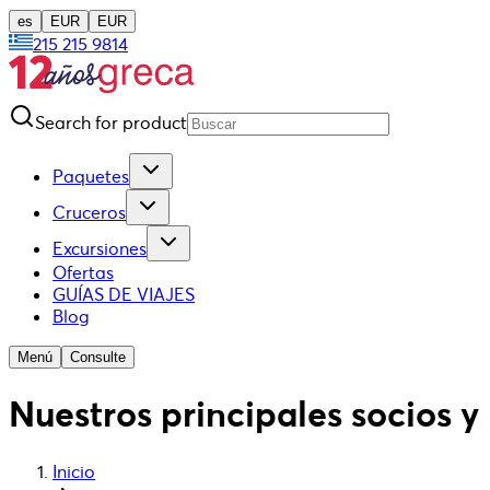
es
EUR
EUR
215 215 9814
Search for product
Paquetes
Cruceros
Excursiones
Ofertas
GUÍAS DE VIAJES
Blog
Menú
Consulte
Nuestros principales socios 
Inicio