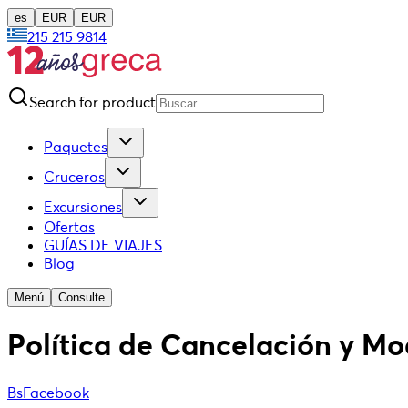
es
EUR
EUR
215 215 9814
Search for product
Paquetes
Cruceros
Excursiones
Ofertas
GUÍAS DE VIAJES
Blog
Menú
Consulte
Política de Cancelación y Mo
BsFacebook