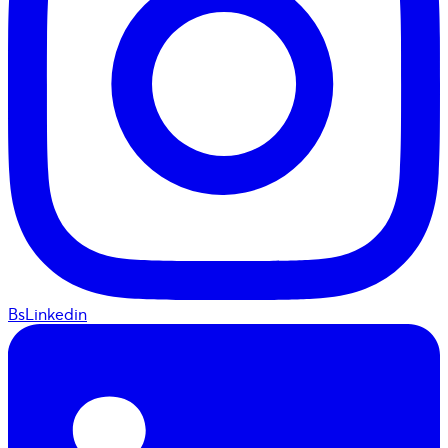
BsLinkedin