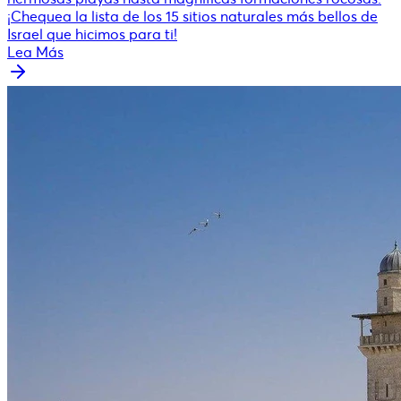
¡Chequea la lista de los 15 sitios naturales más bellos de
Israel que hicimos para ti!
Lea Más