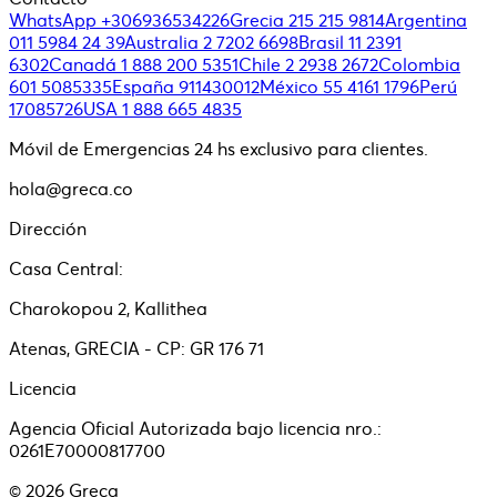
WhatsApp +306936534226
Grecia 215 215 9814
Argentina
011 5984 24 39
Australia 2 7202 6698
Brasil 11 2391
6302
Canadá 1 888 200 5351
Chile 2 2938 2672
Colombia
601 5085335
España 911430012
México 55 4161 1796
Perú
17085726
USA 1 888 665 4835
Móvil de Emergencias 24 hs exclusivo para clientes.
hola@greca.co
Dirección
Casa Central:
Charokopou 2, Kallithea
Atenas, GRECIA - CP: GR 176 71
Licencia
Agencia Oficial Autorizada bajo licencia nro.:
0261E70000817700
©
2026
Greca