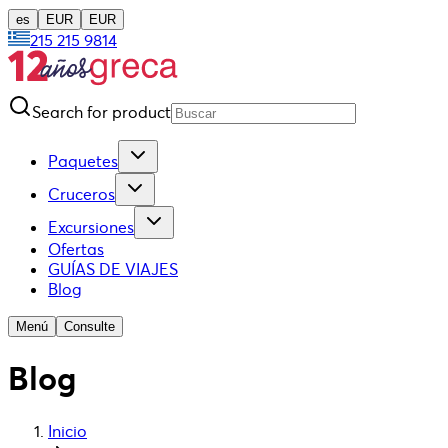
es
EUR
EUR
215 215 9814
Search for product
Paquetes
Cruceros
Excursiones
Ofertas
GUÍAS DE VIAJES
Blog
Menú
Consulte
Blog
Inicio