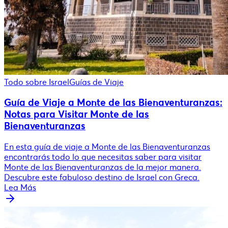
Todo sobre Israel
Guías de Viaje
Guía de Viaje a Monte de las Bienaventuranzas:
Notas para Visitar Monte de las
Bienaventuranzas
En esta guía de viaje a Monte de las Bienaventuranzas
encontrarás todo lo que necesitas saber para visitar
Monte de las Bienaventuranzas de la mejor manera.
Descubre este fabuloso destino de Israel con Greca.
Lea Más