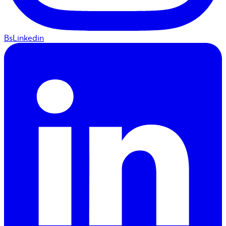
BsLinkedin