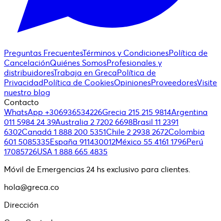
Preguntas Frecuentes
Términos y Condiciones
Política de
Cancelación
Quiénes Somos
Profesionales y
distribuidores
Trabaja en Greca
Política de
Privacidad
Política de Cookies
Opiniones
Proveedores
Visite
nuestro blog
Contacto
WhatsApp +306936534226
Grecia 215 215 9814
Argentina
011 5984 24 39
Australia 2 7202 6698
Brasil 11 2391
6302
Canadá 1 888 200 5351
Chile 2 2938 2672
Colombia
601 5085335
España 911430012
México 55 4161 1796
Perú
17085726
USA 1 888 665 4835
Móvil de Emergencias 24 hs exclusivo para clientes.
hola@greca.co
Dirección