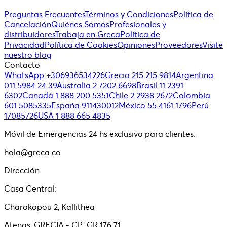
Preguntas Frecuentes
Términos y Condiciones
Política de
Cancelación
Quiénes Somos
Profesionales y
distribuidores
Trabaja en Greca
Política de
Privacidad
Política de Cookies
Opiniones
Proveedores
Visite
nuestro blog
Contacto
WhatsApp +306936534226
Grecia 215 215 9814
Argentina
011 5984 24 39
Australia 2 7202 6698
Brasil 11 2391
6302
Canadá 1 888 200 5351
Chile 2 2938 2672
Colombia
601 5085335
España 911430012
México 55 4161 1796
Perú
17085726
USA 1 888 665 4835
Móvil de Emergencias 24 hs exclusivo para clientes.
hola@greca.co
Dirección
Casa Central:
Charokopou 2, Kallithea
Atenas, GRECIA - CP: GR 176 71