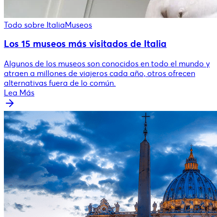
Todo sobre Italia
Museos
Los 15 museos más visitados de Italia
Algunos de los museos son conocidos en todo el mundo y
atraen a millones de viajeros cada año, otros ofrecen
alternativas fuera de lo común.
Lea Más