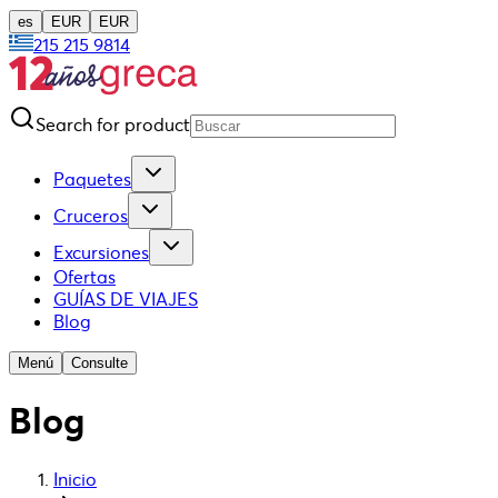
es
EUR
EUR
215 215 9814
Search for product
Paquetes
Cruceros
Excursiones
Ofertas
GUÍAS DE VIAJES
Blog
Menú
Consulte
Blog
Inicio