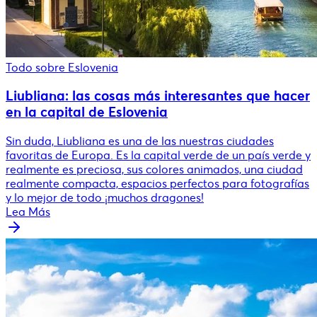
Todo sobre Eslovenia
Liubliana: las cosas más interesantes que hacer
en la capital de Eslovenia
Sin duda, Liubliana es una de las nuestras ciudades
favoritas de Europa. Es la capital verde de un país verde y
realmente es preciosa, sus colores animados, una ciudad
realmente compacta, espacios perfectos para fotografías
y lo mejor de todo ¡muchos dragones!
Lea Más