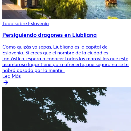
Todo sobre Eslovenia
Persiguiendo dragones en Liubliana
Como quizás ya sepas, Liubliana es la capital de
Eslovenia. Si crees que el nombre de la ciudad es
fantástico, espera a conocer todas las maravillas que este
asombroso lugar tiene para ofrecerte, que seguro no se te
habrá pasado por la mente.
Lea Más