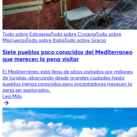
Todo sobre Eslovenia
Todo sobre Croacia
Todo sobre
Marruecos
Todo sobre Italia
Todo sobre Grecia
Siete pueblos poco conocidos del Mediterraneo
que merecen la pena visitar
El Mediterráneo está lleno de sitios visitados por millones
de turistas, abarcando desde grandes ciudades hasta
pueblos menos conocidos pero encantadores merecen la
pena ser explorados.
Lea Más