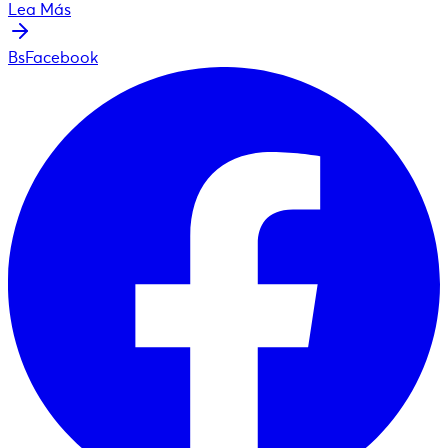
Lea Más
BsFacebook