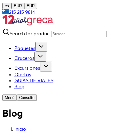
es
EUR
EUR
215 215 9814
Search for product
Paquetes
Cruceros
Excursiones
Ofertas
GUÍAS DE VIAJES
Blog
Menú
Consulte
Blog
Inicio