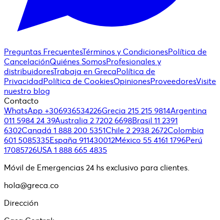
Preguntas Frecuentes
Términos y Condiciones
Política de
Cancelación
Quiénes Somos
Profesionales y
distribuidores
Trabaja en Greca
Política de
Privacidad
Política de Cookies
Opiniones
Proveedores
Visite
nuestro blog
Contacto
WhatsApp +306936534226
Grecia 215 215 9814
Argentina
011 5984 24 39
Australia 2 7202 6698
Brasil 11 2391
6302
Canadá 1 888 200 5351
Chile 2 2938 2672
Colombia
601 5085335
España 911430012
México 55 4161 1796
Perú
17085726
USA 1 888 665 4835
Móvil de Emergencias 24 hs exclusivo para clientes.
hola@greca.co
Dirección