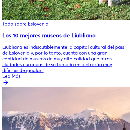
Todo sobre Eslovenia
Los 10 mejores museos de Liubliana
Liubliana es indiscutiblemente la capital cultural del país
de Eslovenia y, por lo tanto, cuenta con una gran
cantidad de museos de muy alta calidad que otras
ciudades europeas de su tamaño encontrarán muy
difíciles de igualar.
Lea Más