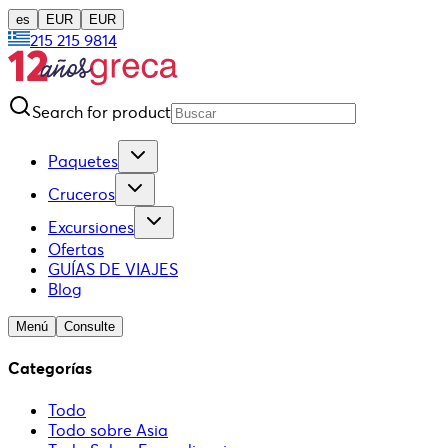
es
EUR
EUR
215 215 9814
Search for product
Paquetes
Cruceros
Excursiones
Ofertas
GUÍAS DE VIAJES
Blog
Menú
Consulte
Categorías
Todo
Todo sobre Asia