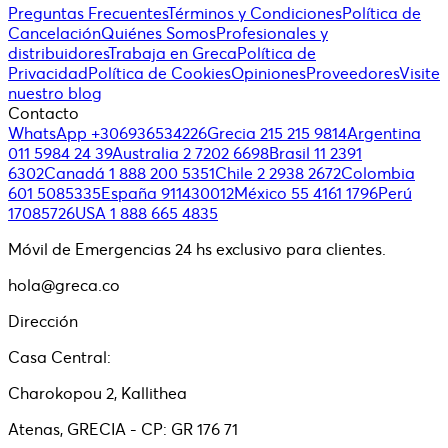
Preguntas Frecuentes
Términos y Condiciones
Política de
Cancelación
Quiénes Somos
Profesionales y
distribuidores
Trabaja en Greca
Política de
Privacidad
Política de Cookies
Opiniones
Proveedores
Visite
nuestro blog
Contacto
WhatsApp +306936534226
Grecia 215 215 9814
Argentina
011 5984 24 39
Australia 2 7202 6698
Brasil 11 2391
6302
Canadá 1 888 200 5351
Chile 2 2938 2672
Colombia
601 5085335
España 911430012
México 55 4161 1796
Perú
17085726
USA 1 888 665 4835
Móvil de Emergencias 24 hs exclusivo para clientes.
hola@greca.co
Dirección
Casa Central:
Charokopou 2, Kallithea
Atenas, GRECIA - CP: GR 176 71