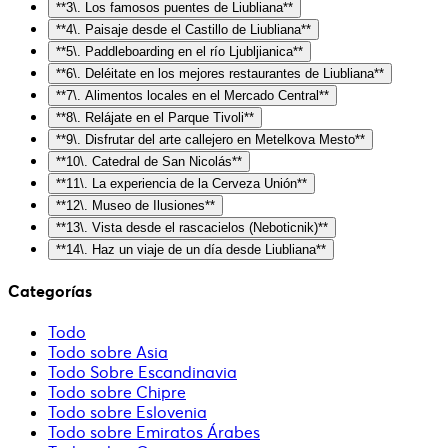
**3\. Los famosos puentes de Liubliana**
**4\. Paisaje desde el Castillo de Liubliana**
**5\. Paddleboarding en el río Ljubljianica**
**6\. Deléitate en los mejores restaurantes de Liubliana**
**7\. Alimentos locales en el Mercado Central**
**8\. Relájate en el Parque Tivoli**
**9\. Disfrutar del arte callejero en Metelkova Mesto**
**10\. Catedral de San Nicolás**
**11\. La experiencia de la Cerveza Unión**
**12\. Museo de Ilusiones**
**13\. Vista desde el rascacielos (Neboticnik)**
**14\. Haz un viaje de un día desde Liubliana**
Categorías
Todo
Todo sobre Asia
Todo Sobre Escandinavia
Todo sobre Chipre
Todo sobre Eslovenia
Todo sobre Emiratos Árabes