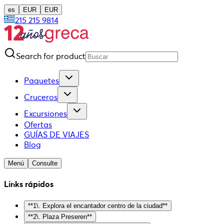
es
EUR
EUR
215 215 9814
Search for product
Paquetes
Cruceros
Excursiones
Ofertas
GUÍAS DE VIAJES
Blog
Menú
Consulte
Links rápidos
**1\. Explora el encantador centro de la ciudad**
**2\. Plaza Preseren**