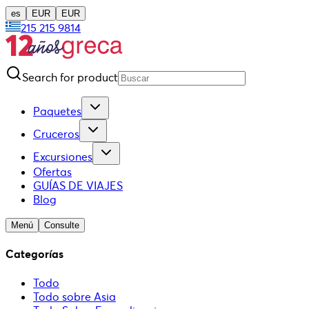
es
EUR
EUR
215 215 9814
Search for product
Paquetes
Cruceros
Excursiones
Ofertas
GUÍAS DE VIAJES
Blog
Menú
Consulte
Categorías
Todo
Todo sobre Asia