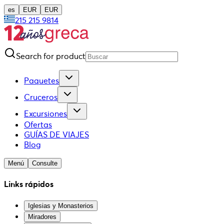
es
EUR
EUR
215 215 9814
Search for product
Paquetes
Cruceros
Excursiones
Ofertas
GUÍAS DE VIAJES
Blog
Menú
Consulte
Links rápidos
Iglesias y Monasterios
Miradores