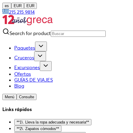
es
EUR
EUR
215 215 9814
Search for product
Paquetes
Cruceros
Excursiones
Ofertas
GUÍAS DE VIAJES
Blog
Menú
Consulte
Links rápidos
**1\. Lleva la ropa adecuada y necesaria**
**2\. Zapatos cómodos**