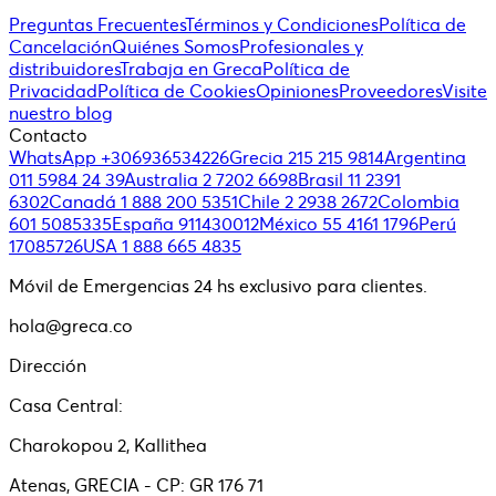
Preguntas Frecuentes
Términos y Condiciones
Política de
Cancelación
Quiénes Somos
Profesionales y
distribuidores
Trabaja en Greca
Política de
Privacidad
Política de Cookies
Opiniones
Proveedores
Visite
nuestro blog
Contacto
WhatsApp +306936534226
Grecia 215 215 9814
Argentina
011 5984 24 39
Australia 2 7202 6698
Brasil 11 2391
6302
Canadá 1 888 200 5351
Chile 2 2938 2672
Colombia
601 5085335
España 911430012
México 55 4161 1796
Perú
17085726
USA 1 888 665 4835
Móvil de Emergencias 24 hs exclusivo para clientes.
hola@greca.co
Dirección
Casa Central:
Charokopou 2, Kallithea
Atenas, GRECIA - CP: GR 176 71