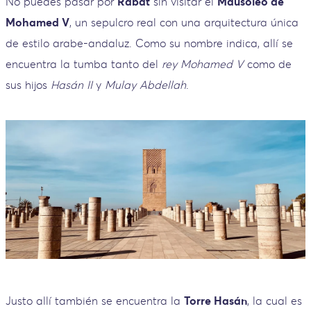
No puedes pasar por
Rabat
sin visitar el
Mausoleo de
Mohamed V
, un sepulcro real con una arquitectura única
de estilo arabe-andaluz. Como su nombre indica, allí se
encuentra la tumba tanto del
rey Mohamed V
como de
sus hijos
Hasán II
y
Mulay Abdellah
.
Justo allí también se encuentra la
Torre Hasán
, la cual es