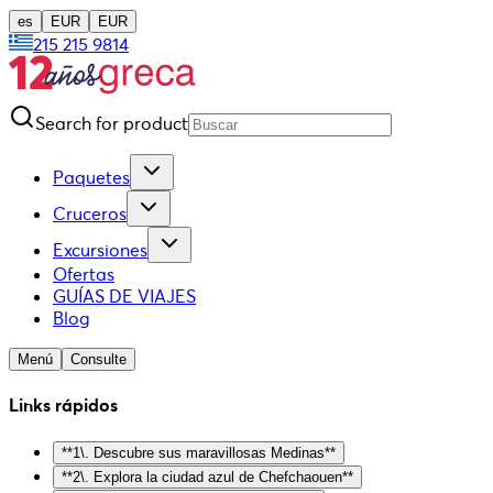
es
EUR
EUR
215 215 9814
Search for product
Paquetes
Cruceros
Excursiones
Ofertas
GUÍAS DE VIAJES
Blog
Menú
Consulte
Links rápidos
**1\. Descubre sus maravillosas Medinas**
**2\. Explora la ciudad azul de Chefchaouen**