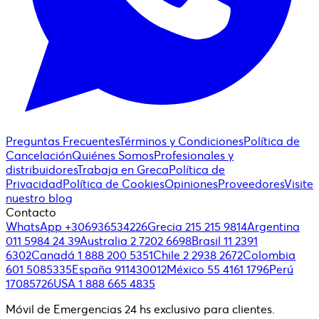
Preguntas Frecuentes
Términos y Condiciones
Política de
Cancelación
Quiénes Somos
Profesionales y
distribuidores
Trabaja en Greca
Política de
Privacidad
Política de Cookies
Opiniones
Proveedores
Visite
nuestro blog
Contacto
WhatsApp +306936534226
Grecia 215 215 9814
Argentina
011 5984 24 39
Australia 2 7202 6698
Brasil 11 2391
6302
Canadá 1 888 200 5351
Chile 2 2938 2672
Colombia
601 5085335
España 911430012
México 55 4161 1796
Perú
17085726
USA 1 888 665 4835
Móvil de Emergencias 24 hs exclusivo para clientes.