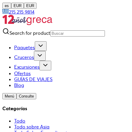
es
EUR
EUR
215 215 9814
Search for product
Paquetes
Cruceros
Excursiones
Ofertas
GUÍAS DE VIAJES
Blog
Menú
Consulte
Categorías
Todo
Todo sobre Asia