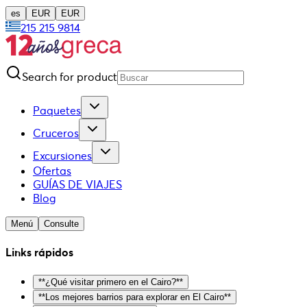
es
EUR
EUR
215 215 9814
Search for product
Paquetes
Cruceros
Excursiones
Ofertas
GUÍAS DE VIAJES
Blog
Menú
Consulte
Links rápidos
**¿Qué visitar primero en el Cairo?**
**Los mejores barrios para explorar en El Cairo**