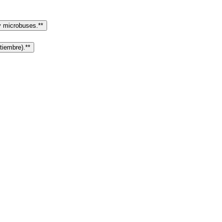
 y microbuses.**
iembre).**