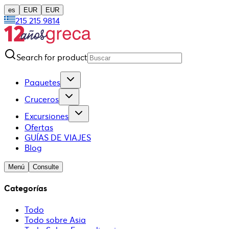
es
EUR
EUR
215 215 9814
Search for product
Paquetes
Cruceros
Excursiones
Ofertas
GUÍAS DE VIAJES
Blog
Menú
Consulte
Categorías
Todo
Todo sobre Asia