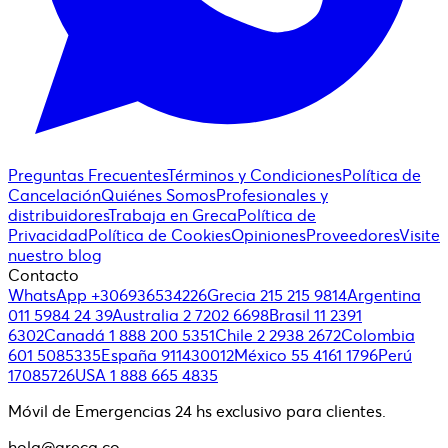
Preguntas Frecuentes
Términos y Condiciones
Política de
Cancelación
Quiénes Somos
Profesionales y
distribuidores
Trabaja en Greca
Política de
Privacidad
Política de Cookies
Opiniones
Proveedores
Visite
nuestro blog
Contacto
WhatsApp +306936534226
Grecia 215 215 9814
Argentina
011 5984 24 39
Australia 2 7202 6698
Brasil 11 2391
6302
Canadá 1 888 200 5351
Chile 2 2938 2672
Colombia
601 5085335
España 911430012
México 55 4161 1796
Perú
17085726
USA 1 888 665 4835
Móvil de Emergencias 24 hs exclusivo para clientes.
hola@greca.co