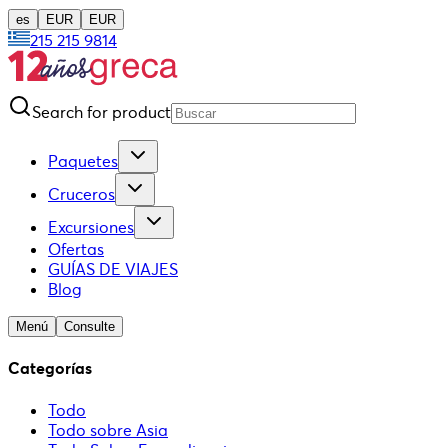
es
EUR
EUR
215 215 9814
Search for product
Paquetes
Cruceros
Excursiones
Ofertas
GUÍAS DE VIAJES
Blog
Menú
Consulte
Categorías
Todo
Todo sobre Asia