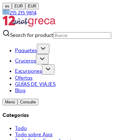
es
EUR
EUR
215 215 9814
Search for product
Paquetes
Cruceros
Excursiones
Ofertas
GUÍAS DE VIAJES
Blog
Menú
Consulte
Categorías
Todo
Todo sobre Asia