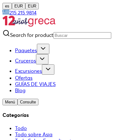
es
EUR
EUR
215 215 9814
Search for product
Paquetes
Cruceros
Excursiones
Ofertas
GUÍAS DE VIAJES
Blog
Menú
Consulte
Categorías
Todo
Todo sobre Asia