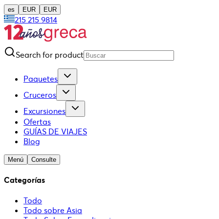
es
EUR
EUR
215 215 9814
Search for product
Paquetes
Cruceros
Excursiones
Ofertas
GUÍAS DE VIAJES
Blog
Menú
Consulte
Categorías
Todo
Todo sobre Asia