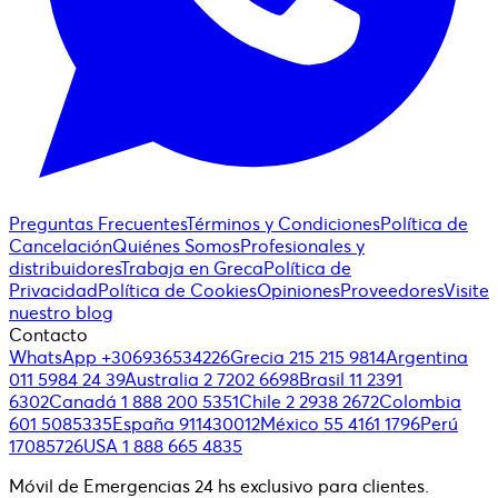
Preguntas Frecuentes
Términos y Condiciones
Política de
Cancelación
Quiénes Somos
Profesionales y
distribuidores
Trabaja en Greca
Política de
Privacidad
Política de Cookies
Opiniones
Proveedores
Visite
nuestro blog
Contacto
WhatsApp +306936534226
Grecia 215 215 9814
Argentina
011 5984 24 39
Australia 2 7202 6698
Brasil 11 2391
6302
Canadá 1 888 200 5351
Chile 2 2938 2672
Colombia
601 5085335
España 911430012
México 55 4161 1796
Perú
17085726
USA 1 888 665 4835
Móvil de Emergencias 24 hs exclusivo para clientes.