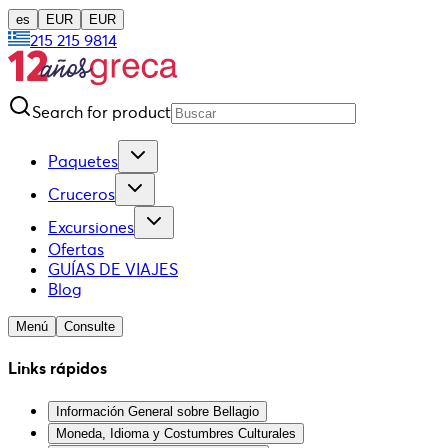
es
EUR
EUR
215 215 9814
Search for product
Paquetes
Cruceros
Excursiones
Ofertas
GUÍAS DE VIAJES
Blog
Menú
Consulte
Links rápidos
Información General sobre Bellagio
Moneda, Idioma y Costumbres Culturales