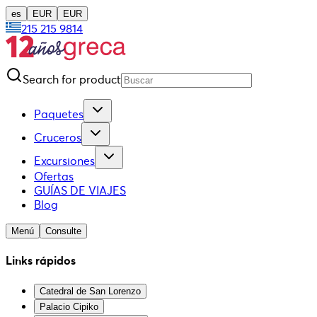
es
EUR
EUR
215 215 9814
Search for product
Paquetes
Cruceros
Excursiones
Ofertas
GUÍAS DE VIAJES
Blog
Menú
Consulte
Links rápidos
Catedral de San Lorenzo
Palacio Cipiko