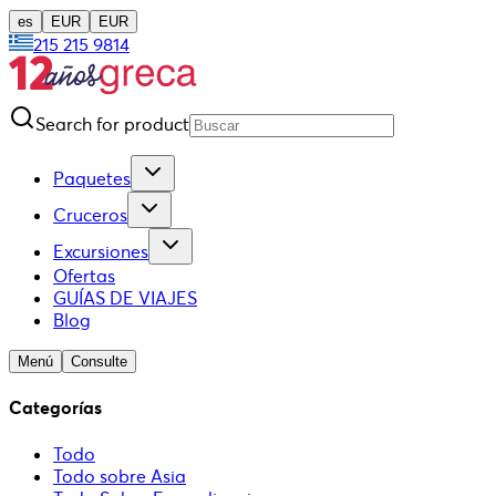
es
EUR
EUR
215 215 9814
Search for product
Paquetes
Cruceros
Excursiones
Ofertas
GUÍAS DE VIAJES
Blog
Menú
Consulte
Categorías
Todo
Todo sobre Asia