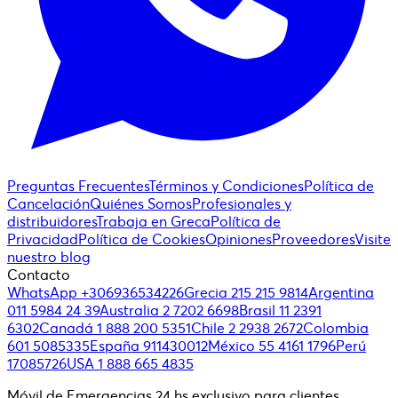
Preguntas Frecuentes
Términos y Condiciones
Política de
Cancelación
Quiénes Somos
Profesionales y
distribuidores
Trabaja en Greca
Política de
Privacidad
Política de Cookies
Opiniones
Proveedores
Visite
nuestro blog
Contacto
WhatsApp +306936534226
Grecia 215 215 9814
Argentina
011 5984 24 39
Australia 2 7202 6698
Brasil 11 2391
6302
Canadá 1 888 200 5351
Chile 2 2938 2672
Colombia
601 5085335
España 911430012
México 55 4161 1796
Perú
17085726
USA 1 888 665 4835
Móvil de Emergencias 24 hs exclusivo para clientes.