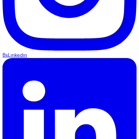
BsLinkedin