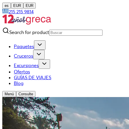
es
EUR
EUR
215 215 9814
Search for product
Paquetes
Cruceros
Excursiones
Ofertas
GUÍAS DE VIAJES
Blog
Menú
Consulte