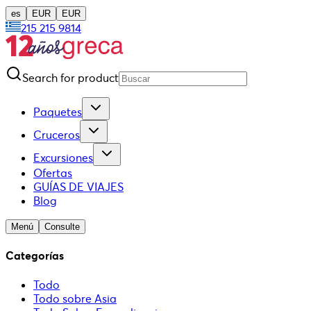
es
EUR
EUR
215 215 9814
Search for product
Paquetes
Cruceros
Excursiones
Ofertas
GUÍAS DE VIAJES
Blog
Menú
Consulte
Categorías
Todo
Todo sobre Asia