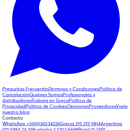
Preguntas Frecuentes
Términos y Condiciones
Política de
Cancelación
Quiénes Somos
Profesionales y
distribuidores
Trabaja en Greca
Política de
Privacidad
Política de Cookies
Opiniones
Proveedores
Visite
nuestro blog
Contacto
WhatsApp +306936534226
Grecia 215 215 9814
Argentina
011 5984 24 39
Australia 2 7202 6698
Brasil 11 2391