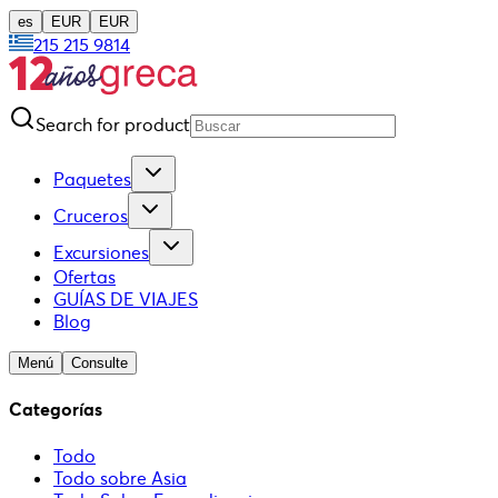
es
EUR
EUR
215 215 9814
Search for product
Paquetes
Cruceros
Excursiones
Ofertas
GUÍAS DE VIAJES
Blog
Menú
Consulte
Categorías
Todo
Todo sobre Asia