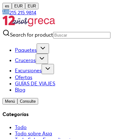
es
EUR
EUR
215 215 9814
Search for product
Paquetes
Cruceros
Excursiones
Ofertas
GUÍAS DE VIAJES
Blog
Menú
Consulte
Categorías
Todo
Todo sobre Asia