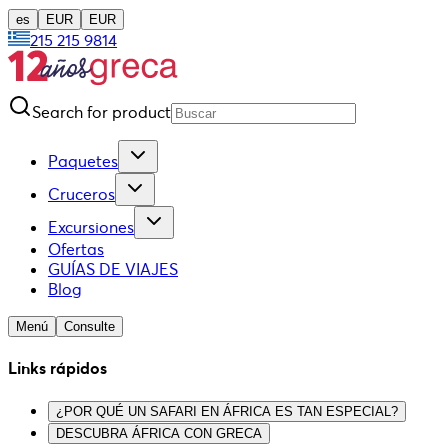
es
EUR
EUR
215 215 9814
Search for product
Paquetes
Cruceros
Excursiones
Ofertas
GUÍAS DE VIAJES
Blog
Menú
Consulte
Links rápidos
¿POR QUÉ UN SAFARI EN ÁFRICA ES TAN ESPECIAL?
DESCUBRA ÁFRICA CON GRECA