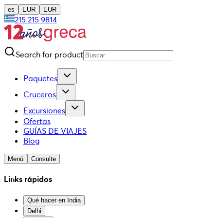
es
EUR
EUR
215 215 9814
Search for product
Paquetes
Cruceros
Excursiones
Ofertas
GUÍAS DE VIAJES
Blog
Menú
Consulte
Links rápidos
Qué hacer en India
Delhi