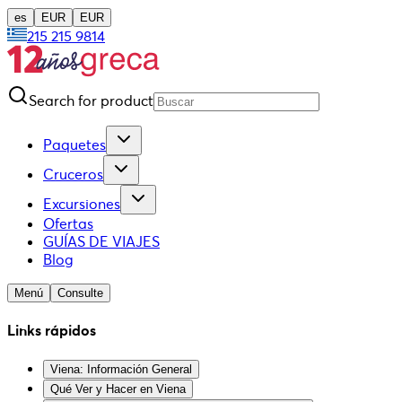
es
EUR
EUR
215 215 9814
Search for product
Paquetes
Cruceros
Excursiones
Ofertas
GUÍAS DE VIAJES
Blog
Menú
Consulte
Links rápidos
Viena: Información General
Qué Ver y Hacer en Viena