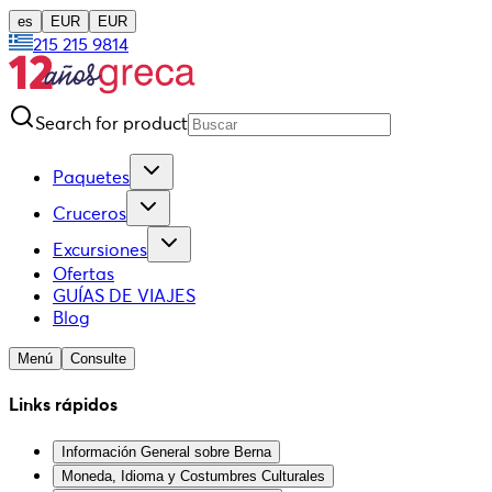
es
EUR
EUR
215 215 9814
Search for product
Paquetes
Cruceros
Excursiones
Ofertas
GUÍAS DE VIAJES
Blog
Menú
Consulte
Links rápidos
Información General sobre Berna
Moneda, Idioma y Costumbres Culturales