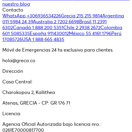
nuestro blog
Contacto
WhatsApp +306936534226
Grecia 215 215 9814
Argentina
011 5984 24 39
Australia 2 7202 6698
Brasil 11 2391
6302
Canadá 1 888 200 5351
Chile 2 2938 2672
Colombia
601 5085335
España 911430012
México 55 4161 1796
Perú
17085726
USA 1 888 665 4835
Móvil de Emergencias 24 hs exclusivo para clientes.
hola@greca.co
Dirección
Casa Central:
Charokopou 2, Kallithea
Atenas, GRECIA - CP: GR 176 71
Licencia
Agencia Oficial Autorizada bajo licencia nro.:
0261E70000817700