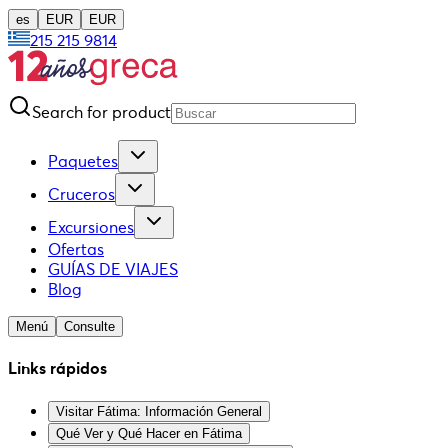
es
EUR
EUR
215 215 9814
Search for product
Paquetes
Cruceros
Excursiones
Ofertas
GUÍAS DE VIAJES
Blog
Menú
Consulte
Links rápidos
Visitar Fátima: Información General
Qué Ver y Qué Hacer en Fátima