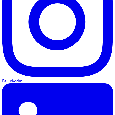
BsLinkedin