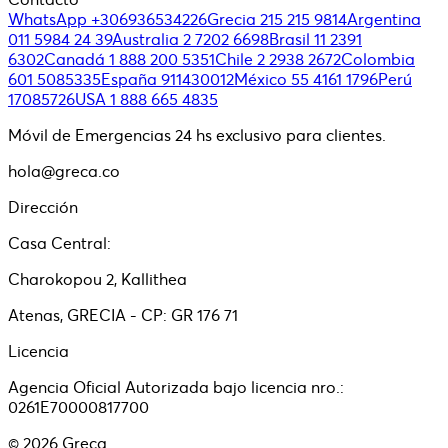
WhatsApp +306936534226
Grecia 215 215 9814
Argentina
011 5984 24 39
Australia 2 7202 6698
Brasil 11 2391
6302
Canadá 1 888 200 5351
Chile 2 2938 2672
Colombia
601 5085335
España 911430012
México 55 4161 1796
Perú
17085726
USA 1 888 665 4835
Móvil de Emergencias 24 hs exclusivo para clientes.
hola@greca.co
Dirección
Casa Central:
Charokopou 2, Kallithea
Atenas, GRECIA - CP: GR 176 71
Licencia
Agencia Oficial Autorizada bajo licencia nro.:
0261E70000817700
©
2026
Greca