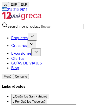
es
EUR
EUR
215 215 9814
Search for product
Paquetes
Cruceros
Excursiones
Ofertas
GUÍAS DE VIAJES
Blog
Menú
Consulte
Links rápidos
¿Quién fue San Patricio?
¿Por Qué los Tréboles?