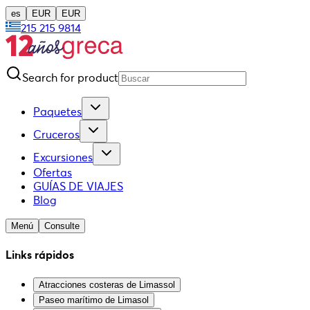
es
EUR
EUR
215 215 9814
Search for product
Paquetes
Cruceros
Excursiones
Ofertas
GUÍAS DE VIAJES
Blog
Menú
Consulte
Links rápidos
Atracciones costeras de Limassol
Paseo marítimo de Limasol