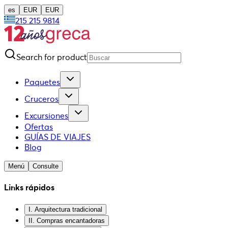
es
EUR
EUR
215 215 9814
Search for product
Paquetes
Cruceros
Excursiones
Ofertas
GUÍAS DE VIAJES
Blog
Menú
Consulte
Links rápidos
I. Arquitectura tradicional
II. Compras encantadoras