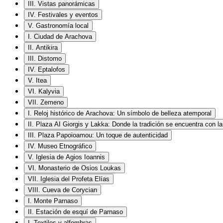
III. Vistas panorámicas
IV. Festivales y eventos
V. Gastronomía local
I. Ciudad de Arachova
II. Antikira
III. Distomo
IV. Eptalofos
V. Itea
VI. Kalyvia
VII. Zemeno
I. Reloj histórico de Arachova: Un símbolo de belleza atemporal
II. Plaza AI Giorgis y Lakka: Donde la tradición se encuentra con la 
III. Plaza Papoioamou: Un toque de autenticidad
IV. Museo Etnográfico
V. Iglesia de Agios Ioannis
VI. Monasterio de Osios Loukas
VII. Iglesia del Profeta Elías
VIII. Cueva de Corycian
I. Monte Parnaso
II. Estación de esquí de Parnaso
I. Textiles y alfombras