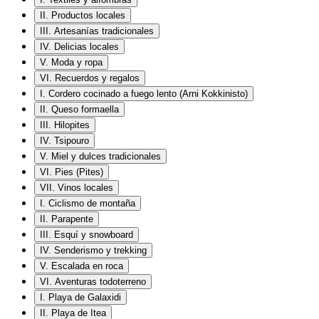
II. Productos locales
III. Artesanías tradicionales
IV. Delicias locales
V. Moda y ropa
VI. Recuerdos y regalos
I. Cordero cocinado a fuego lento (Arni Kokkinisto)
II. Queso formaella
III. Hilopites
IV. Tsipouro
V. Miel y dulces tradicionales
VI. Pies (Pites)
VII. Vinos locales
I. Ciclismo de montaña
II. Parapente
III. Esquí y snowboard
IV. Senderismo y trekking
V. Escalada en roca
VI. Aventuras todoterreno
I. Playa de Galaxidi
II. Playa de Itea