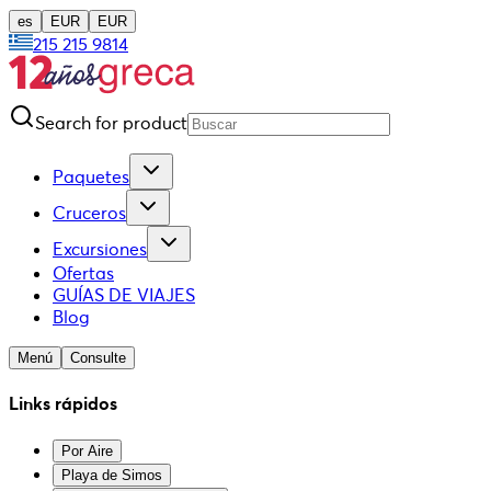
es
EUR
EUR
215 215 9814
Search for product
Paquetes
Cruceros
Excursiones
Ofertas
GUÍAS DE VIAJES
Blog
Menú
Consulte
Links rápidos
Por Aire
Playa de Simos