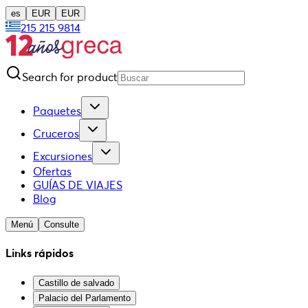
es
EUR
EUR
215 215 9814
Search for product
Paquetes
Cruceros
Excursiones
Ofertas
GUÍAS DE VIAJES
Blog
Menú
Consulte
Links rápidos
Castillo de salvado
Palacio del Parlamento