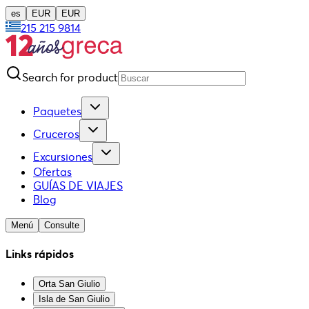
es
EUR
EUR
215 215 9814
Search for product
Paquetes
Cruceros
Excursiones
Ofertas
GUÍAS DE VIAJES
Blog
Menú
Consulte
Links rápidos
Orta San Giulio
Isla de San Giulio