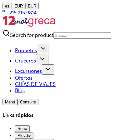
es
EUR
EUR
215 215 9814
Search for product
Paquetes
Cruceros
Excursiones
Ofertas
GUÍAS DE VIAJES
Blog
Menú
Consulte
Links rápidos
Sofía
Plóvdiv