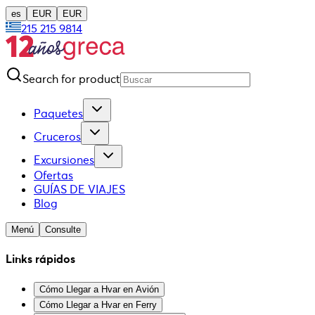
es
EUR
EUR
215 215 9814
Search for product
Paquetes
Cruceros
Excursiones
Ofertas
GUÍAS DE VIAJES
Blog
Menú
Consulte
Links rápidos
Cómo Llegar a Hvar en Avión
Cómo Llegar a Hvar en Ferry