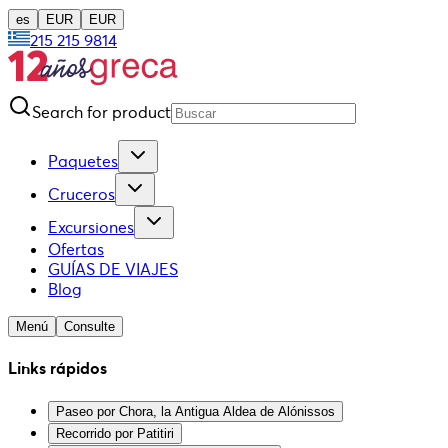
es
EUR
EUR
215 215 9814
Search for product
Paquetes
Cruceros
Excursiones
Ofertas
GUÍAS DE VIAJES
Blog
Menú
Consulte
Links rápidos
Paseo por Chora, la Antigua Aldea de Alónissos
Recorrido por Patitiri