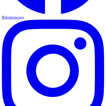
BsInstagram