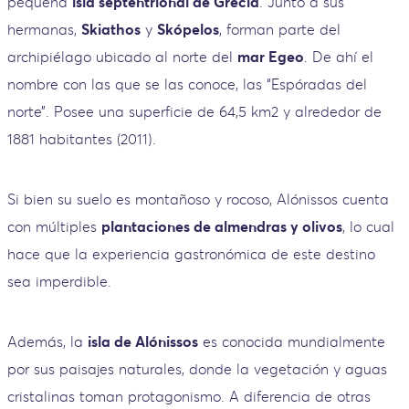
pequeña
isla septentrional de Grecia
. Junto a sus
hermanas,
Skiathos
y
Skópelos
, forman parte del
archipiélago ubicado al norte del
mar Egeo
. De ahí el
nombre con las que se las conoce, las “Espóradas del
norte”. Posee una superficie de 64,5 km2 y alrededor de
1881 habitantes (2011).
Si bien su suelo es montañoso y rocoso, Alónissos cuenta
con múltiples
plantaciones de almendras y olivos
, lo cual
hace que la experiencia gastronómica de este destino
sea imperdible.
Además, la
isla de Alónissos
es conocida mundialmente
por sus paisajes naturales, donde la vegetación y aguas
cristalinas toman protagonismo. A diferencia de otras