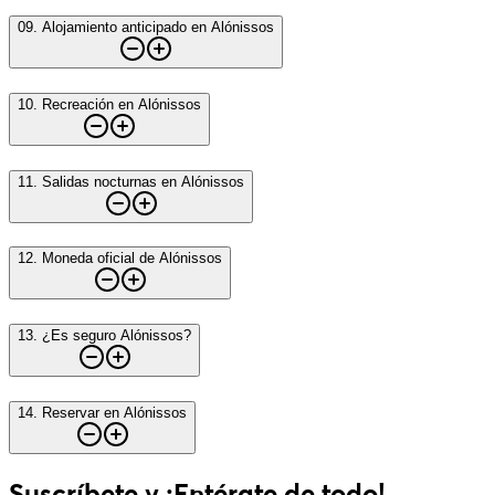
09
.
Alojamiento anticipado en Alónissos
10
.
Recreación en Alónissos
11
.
Salidas nocturnas en Alónissos
12
.
Moneda oficial de Alónissos
13
.
¿Es seguro Alónissos?
14
.
Reservar en Alónissos
Suscríbete y ¡Entérate de todo!