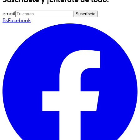
email
Suscríbete
BsFacebook