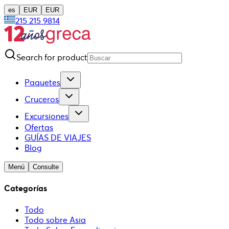
es
EUR
EUR
215 215 9814
Search for product
Paquetes
Cruceros
Excursiones
Ofertas
GUÍAS DE VIAJES
Blog
Menú
Consulte
Categorías
Todo
Todo sobre Asia