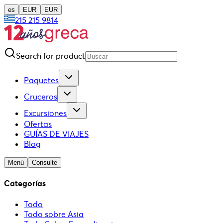
es
EUR
EUR
215 215 9814
Search for product
Paquetes
Cruceros
Excursiones
Ofertas
GUÍAS DE VIAJES
Blog
Menú
Consulte
Categorías
Todo
Todo sobre Asia