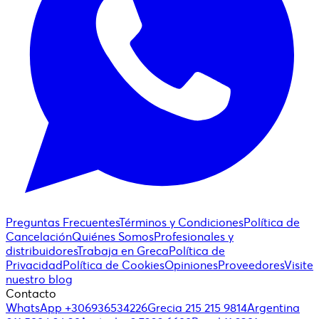
Preguntas Frecuentes
Términos y Condiciones
Política de
Cancelación
Quiénes Somos
Profesionales y
distribuidores
Trabaja en Greca
Política de
Privacidad
Política de Cookies
Opiniones
Proveedores
Visite
nuestro blog
Contacto
WhatsApp +306936534226
Grecia 215 215 9814
Argentina