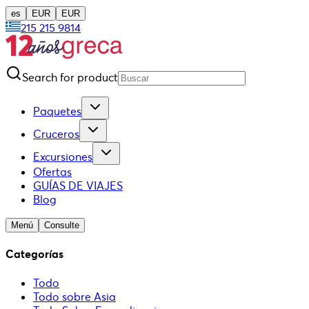
es
EUR
EUR
215 215 9814
Search for product
Paquetes
Cruceros
Excursiones
Ofertas
GUÍAS DE VIAJES
Blog
Menú
Consulte
Categorías
Todo
Todo sobre Asia