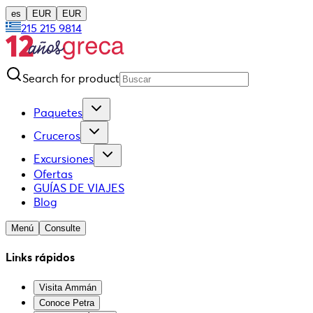
es
EUR
EUR
215 215 9814
Search for product
Paquetes
Cruceros
Excursiones
Ofertas
GUÍAS DE VIAJES
Blog
Menú
Consulte
Links rápidos
Visita Ammán
Conoce Petra