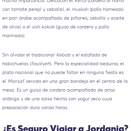
mucha importancia. Destacan el
Kefta
(cordero al horno
con tomate perejil y cebolla), el
muskán
(pollo horneado
en pan árabe acompañado de piñones, cebolla y aceite
de oliva) o el
sish
kakab
(guiso de cordero y pollo
marinado).
Sin olvidar el tradicional
Kebab
y el estofado de
habichuelas (
fasoliyeh
). Pero la especialidad beduina, el
plato nacional que no puede faltar en ninguna fiesta es
el
Mansaf
, servido en una gran bandeja en el centro de la
mesa. Es un guiso de cordero acompañado de arroz
arábigo y de una salsa hecha con yogur seco cuya
preparación dura varias horas.
¿Es Seguro Viajar a Jordania?