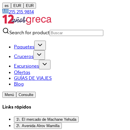
es
EUR
EUR
215 215 9814
Search for product
Paquetes
Cruceros
Excursiones
Ofertas
GUÍAS DE VIAJES
Blog
Menú
Consulte
Links rápidos
1\. El mercado de Machane Yehuda
2\. Avenida Alrov Mamilla