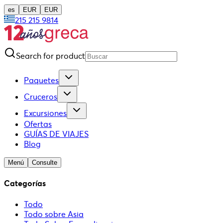
es
EUR
EUR
215 215 9814
Search for product
Paquetes
Cruceros
Excursiones
Ofertas
GUÍAS DE VIAJES
Blog
Menú
Consulte
Categorías
Todo
Todo sobre Asia