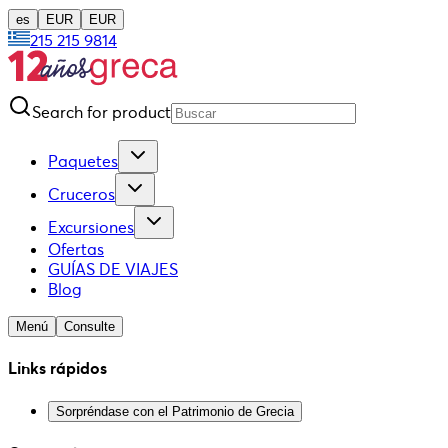
es
EUR
EUR
215 215 9814
Search for product
Paquetes
Cruceros
Excursiones
Ofertas
GUÍAS DE VIAJES
Blog
Menú
Consulte
Links rápidos
Sorpréndase con el Patrimonio de Grecia