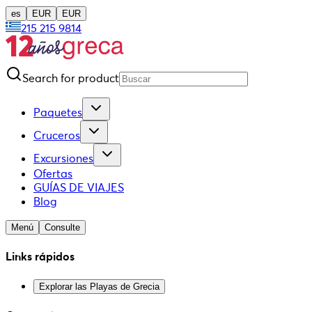
es
EUR
EUR
215 215 9814
Search for product
Paquetes
Cruceros
Excursiones
Ofertas
GUÍAS DE VIAJES
Blog
Menú
Consulte
Links rápidos
Explorar las Playas de Grecia