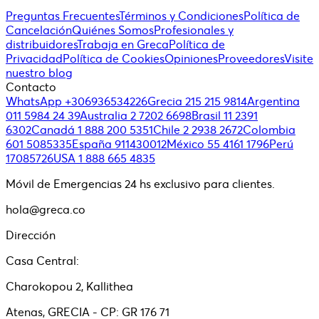
Preguntas Frecuentes
Términos y Condiciones
Política de
Cancelación
Quiénes Somos
Profesionales y
distribuidores
Trabaja en Greca
Política de
Privacidad
Política de Cookies
Opiniones
Proveedores
Visite
nuestro blog
Contacto
WhatsApp +306936534226
Grecia 215 215 9814
Argentina
011 5984 24 39
Australia 2 7202 6698
Brasil 11 2391
6302
Canadá 1 888 200 5351
Chile 2 2938 2672
Colombia
601 5085335
España 911430012
México 55 4161 1796
Perú
17085726
USA 1 888 665 4835
Móvil de Emergencias 24 hs exclusivo para clientes.
hola@greca.co
Dirección
Casa Central:
Charokopou 2, Kallithea
Atenas, GRECIA - CP: GR 176 71